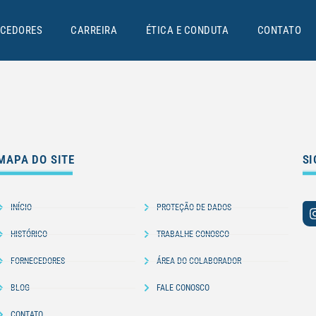
CEDORES
CARREIRA
ÉTICA E CONDUTA
CONTATO
MAPA DO SITE
SI
INÍCIO
PROTEÇÃO DE DADOS
HISTÓRICO
TRABALHE CONOSCO
FORNECEDORES
ÁREA DO COLABORADOR
BLOG
FALE CONOSCO
CONTATO