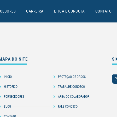
CEDORES
CARREIRA
ÉTICA E CONDUTA
CONTATO
MAPA DO SITE
SI
INÍCIO
PROTEÇÃO DE DADOS
HISTÓRICO
TRABALHE CONOSCO
FORNECEDORES
ÁREA DO COLABORADOR
BLOG
FALE CONOSCO
CONTATO