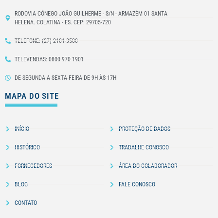
RODOVIA CÔNEGO JOÃO GUILHERME - S/N - ARMAZÉM 01 SANTA
HELENA. COLATINA - ES. CEP: 29705-720
TELEFONE: (27) 2101-3500
TELEVENDAS: 0800 970 1901
DE SEGUNDA A SEXTA-FEIRA DE 9H ÀS 17H
MAPA DO SITE
INÍCIO
PROTEÇÃO DE DADOS
HISTÓRICO
TRABALHE CONOSCO
FORNECEDORES
ÁREA DO COLABORADOR
BLOG
FALE CONOSCO
CONTATO