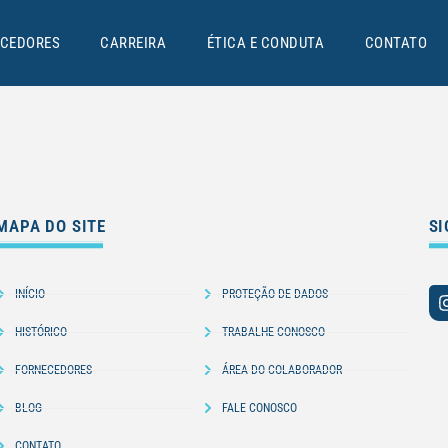
CEDORES
CARREIRA
ÉTICA E CONDUTA
CONTATO
MAPA DO SITE
SI
INÍCIO
PROTEÇÃO DE DADOS
HISTÓRICO
TRABALHE CONOSCO
FORNECEDORES
ÁREA DO COLABORADOR
BLOG
FALE CONOSCO
CONTATO